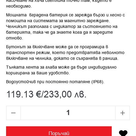
насочване на лъча светлина точно там, където е
необходимо.
Мощната вградена батерия се зарежда бързо и лесно с
помощта на системата за магнитно зареждане.
Челникът разполага с индикатор за състоянието на
батерията, така че да знаете кога да я заредите
отново.
Бутонът за включване може да се програмира в
транспортен режим, което предотвратява неволното
включване на челника, докато се съхранява в раница.
Тънката лента за глава може да бъде индивидуално
коригирана за ваше удобство.
Водоустойчив при постоянно потапяне (IP68).
119.13
€
/
233,00
лв.
Поръчай