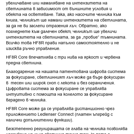
увеличаване или намаляване на интензитета на
светлината в зависимост от външните условия и
обекта на осветяване. Така, ако насочите челника към
книга, челникът ще намали интензитета на светлината,
за да не ви заслепи отразения лъч. Обратно, ако
погледнете към далечен обект, челникът ще увеличи
интензитета на светлината, за да „пробие“ тъмнината.
Всичко това HF8R прави напълно самостоятелно и не
изисква ръчно управление.
HF8R Core впечатлява с три нива на яркост и червена
предна светлина.
Благодарение на нашата патентована цифрова система
за фокусиране, светлинният лъч може да бъде фокусиран
в тесен или широк сноп с лекота и без ограничения.
Цифровата система за фокусиране се управлява
интуитивно с помощта на колелото за фокусиране
вградено в челника.
HF8R Core може да се управлява дистанционно чрез
приложението Ledlenser Connect (платен ъпгрейд с
налични допълнителни функции).
Безстепенно регулиращата се глава на челника позволява