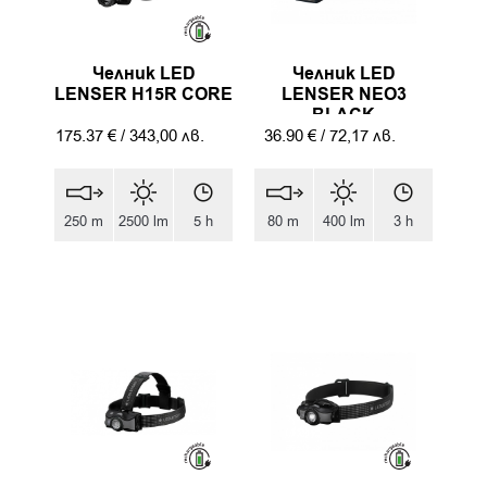
Челник LED
Челник LED
LENSER H15R CORE
LENSER NEO3
BLACK
175.37
€
/
343,00
лв.
36.90
€
/
72,17
лв.
250 m
2500 lm
5 h
80 m
400 lm
3 h