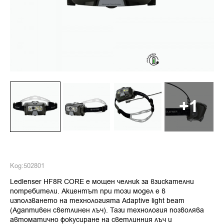
+1
Код:
502801
Ledlenser HF8R CORE е мощен челник за взискателни
потребители. Акцентът при този модел е в
използването на технологията Adaptive light beam
(Адаптивен светлинен лъч). Тази технология позволява
автоматично фокусиране на светлинния лъч и