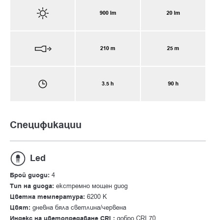
900 lm
20 lm
210 m
25 m
3.5 h
90 h
Спецификации
Led
Брой диоди:
4
Тип на диода:
екстремно мощен диод
Цветна температура:
6200 К
Цвят:
дневна бяла светлина/червена
Индекс на цветопредаване CRI :
добро CRI 70