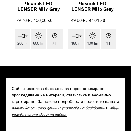
Челник LED
Челник LED
LENSER MH7 Grey
LENSER MH5 Grey
79.76
€
/
156,00
лв.
49.60
€
/
97,01
лв.
200 m
600 lm
7 h
180 m
400 lm
4 h
Сайтът използва бисквитки за персонализиране,
проследяване на интереси, статистика и анонимно
таргетиране. За повече подробности прочетете нашата
политика за лични данни и употреба на бисквитки
и
общи
условия за ползване на сайта.