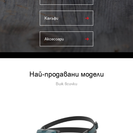
Калъфи
Аксесоари
Най-продавани модели
Виж всички
–30