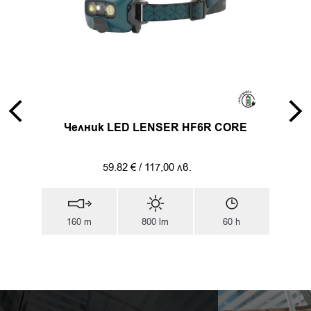
E
Челник LED LENSER HF6R CORE
Ф
59.82
€
/
117,00
лв.
h
160 m
800 lm
60 h
1