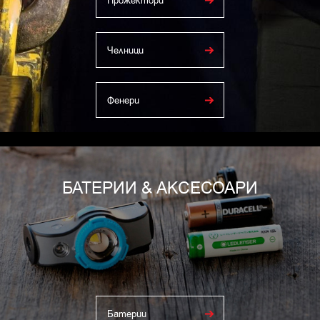
Прожектори
Челници
Фенери
БАТЕРИИ & АКСЕСОАРИ
Батерии