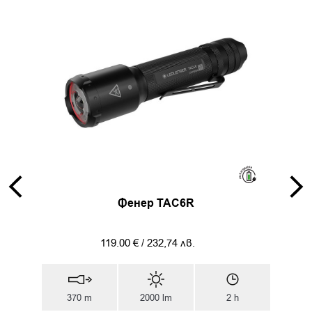
Фенер TAC6R
119.00
€
/
232,74
лв.
370 m
2000 lm
2 h