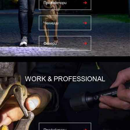
Прожектори
Челници
Фенери
WORK & PROFESSIONAL