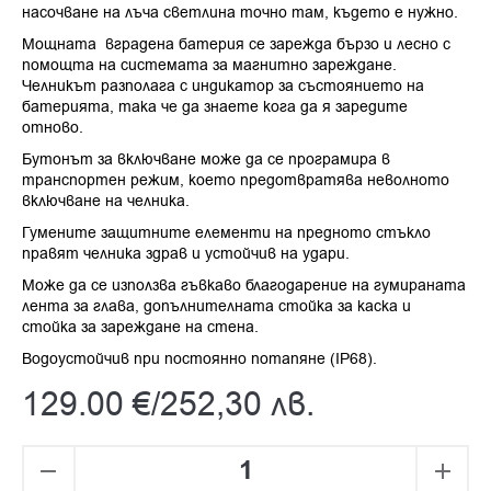
насочване на лъча светлина точно там, където е нужно.
Мощната вградена батерия се зарежда бързо и лесно с
помощта на системата за магнитно зареждане.
Челникът разполага с индикатор за състоянието на
батерията, така че да знаете кога да я заредите
отново.
Бутонът за включване може да се програмира в
транспортен режим, което предотвратява неволното
включване на челника.
Гумените защитните елементи на предното стъкло
правят челника здрав и устойчив на удари.
Може да се използва гъвкаво благодарение на гумираната
лента за глава, допълнителната стойка за каска и
стойка за зареждане на стена.
Водоустойчив при постоянно потапяне (IP68).
129.00
€
/
252,30
лв.