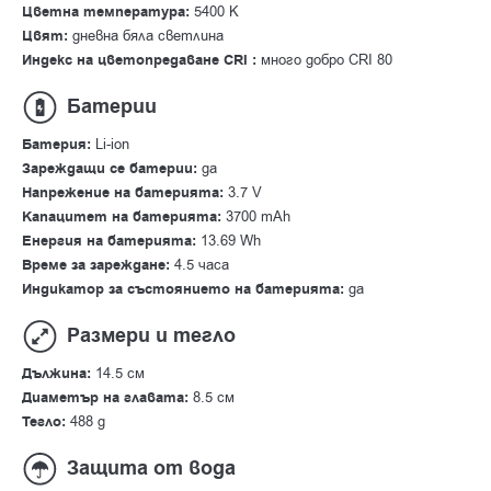
Цветна температура:
5400 К
Цвят:
дневна бяла светлина
Индекс на цветопредаване CRI :
много добро CRI 80
Батерии
Батерия:
Li-ion
Зареждащи се батерии:
да
Напрежение на батерията:
3.7 V
Капацитет на батерията:
3700 mAh
Енергия на батерията:
13.69 Wh
Време за зареждане:
4.5 часа
Индикатор за състоянието на батерията:
да
Размери и тегло
Дължина:
14.5 см
Диаметър на главата:
8.5 см
Тегло:
488 g
Защита от вода