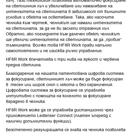
лъч). Тази технология позволява автоматично фокусиране
на светлинния лъч и увеличаване или намаляване на
интензитета на светлината в зависимост от външните
условия и обекта на осветяване. Така, ако насочите
челника към чертеж, челникът ще намали интензитета
на светлината, за да не ви заслепи отразения лъч.
Обратно, ако погледнете към далечен обект, челникът
ще увеличи интензитета на светлината, за да „пробие“
тъмнината. Всичко това HF8R Work прави напълно
самостоятелно и не изисква ръчно управление.
HF8R Work впечатлява с три нива на яркост и червена
предна светлина.
Благодарение на нашата патентована цифрова система
за фокусиране, светлинният лъч може да бъде фокусиран
в тесен или широк сноп с лекота и без ограничения.
Цифровата система за фокусиране се управлява
интуитивно с помощта на колелото за фокусиране
вградено в челника.
HF8R Work може да се управлява дистанционно чрез
приложението Ledlenser Connect (платен ъпгрейд с
налични допълнителни функции).
Безстепенно регулиращата се глава на челника позволява