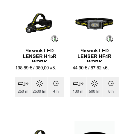
Челник LED
Челник LED
LENSER H15R
LENSER HF4R
WORK
WORK
198.89
€
/
389,00
лв.
44.90
€
/
87,82
лв.
250 m
2500 lm
4 h
130 m
500 lm
8 h