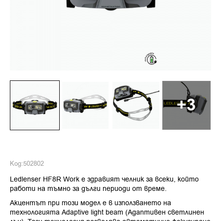
+3
Код:
502802
Ledlenser HF8R Work е здравият челник за всеки, който
работи на тъмно за дълги периоди от време.
Акцентът при този модел е в използването на
технологията Adaptive light beam (Адаптивен светлинен