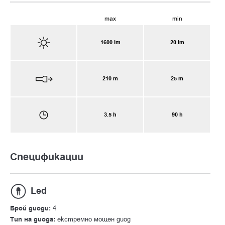
max
min
1600 lm
20 lm
210 m
25 m
3.5 h
90 h
Спецификации
Led
Брой диоди:
4
Тип на диода:
екстремно мощен диод