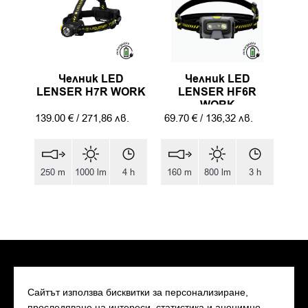
Челник LED
Челник LED
LENSER H7R WORK
LENSER HF6R
WORK
139.00
€
/
271,86
лв.
69.70
€
/
136,32
лв.
250 m
1000 lm
4 h
160 m
800 lm
3 h
Сайтът използва бисквитки за персонализиране,
проследяване на интереси, статистика и анонимно