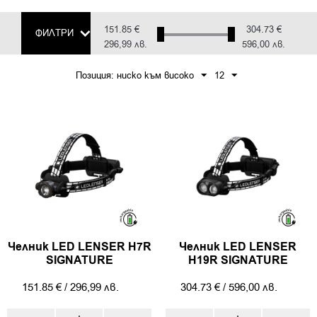
151.85
€
304.73
€
ФИЛТРИ
296,99
лв.
596,00
лв.
Позиция: ниско към високо
12
Челник LED LENSER H7R
Челник LED LENSER
SIGNATURE
H19R SIGNATURE
151.85
€
/
296,99
лв.
304.73
€
/
596,00
лв.