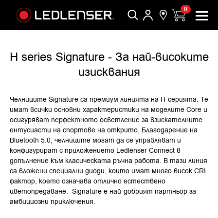
0
H series Signature - За най-високите
изисквания
Челниците Signature са премиум линията на H-серията. Те
имат всички основни характеристики на моделите Core и
осигуряват перфектното осветление за взискателните
ентусиасти на спортове на открито. Благодарение на
Bluetooth 5.0, челниците могат да се управляват и
конфигурират с приложението Ledlenser Connect в
допълнение към класическата ръчна работа. В тази линия
са вложени специални диоди, които имат много висок CRI
фактор, което означава отлично естествено
цветопредаване. Signature е най-добрият партньор за
амбициозни приключения.