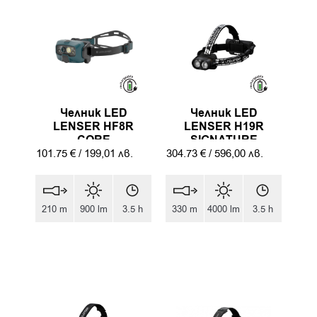
Челник LED
Челник LED
LENSER HF8R
LENSER H19R
CORE
SIGNATURE
101.75
€
/
199,01
лв.
304.73
€
/
596,00
лв.
210 m
900 lm
3.5 h
330 m
4000 lm
3.5 h