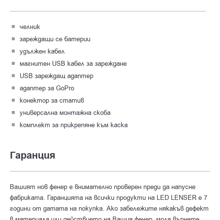
челник
зареждащи се батерии
удължен кабел
магнитен USB кабел за зареждане
USB зареждащ адаптер
адаптер за GoPro
конектор за статив
универсална монтажна скоба
комплект за прикрепяне към каска
Гаранция
Вашият нов фенер е внимателно проверен преди да напусне
фабриката. Гаранцията на всички продукти на LED LENSER е 7
години от датата на покупка. Ако забележите някакъв дефект
в материала или действието на Вашия фенер, моля върнете