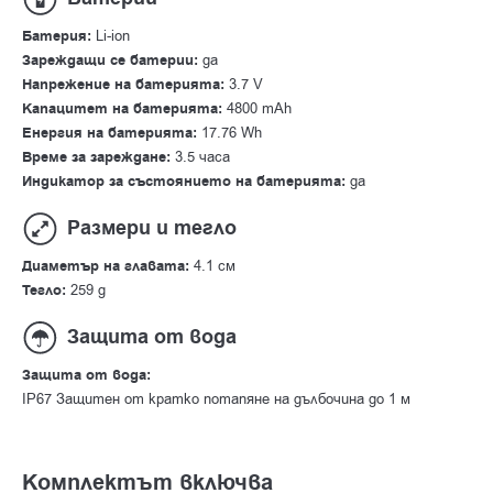
Батерия:
Li-ion
Зареждащи се батерии:
да
Напрежение на батерията:
3.7 V
Капацитет на батерията:
4800 mAh
Енергия на батерията:
17.76 Wh
Време за зареждане:
3.5 часа
Индикатор за състоянието на батерията:
да
Размери и тегло
Диаметър на главата:
4.1 см
Тегло:
259 g
Защита от вода
Защита от вода:
IP67 Защитен от кратко потапяне на дълбочина до 1 м
Комплектът включва