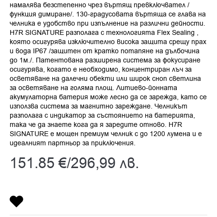
намалява безстепенно чрез въртящ превключвател /
функция димиране/. 130-градусовата въртяща се глава на
челника е удобство при изпълнение на различни дейности.
H7R SIGNATURE разполага с технологията Flex Sealing ,
която осигурява изключително висока защита срещу прах
и вода IP67 /защитен от кратко потапяне на дълбочина
до 1м./. Патентована разширена система за фокусиране
осигурява, когато е необходимо, концентриран лъч за
осветяване на далечни обекти или широк сноп светлина
за осветяване на голяма площ. Литиево-йонната
акумулаторна батерия може лесно да се зарежда, като се
използва система за магнитно зареждане. Челникът
разполага с индикатор за състоянието на батерията,
така че да знаете кога да я заредите отново. H7R
SIGNATURE е мощен премиум челник с до 1200 лумена и е
идеалният партньор за приключения.
151.85
€
/
296,99
лв.