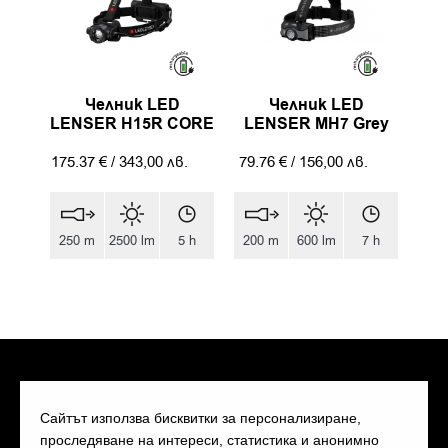
Челник LED
Челник LED
LENSER H15R CORE
LENSER MH7 Grey
175.37
€
/
343,00
лв.
79.76
€
/
156,00
лв.
250 m
2500 lm
5 h
200 m
600 lm
7 h
Сайтът използва бисквитки за персонализиране,
проследяване на интереси, статистика и анонимно