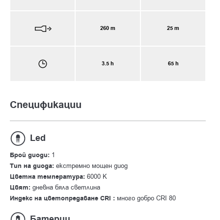
260 m
25 m
3.5 h
65 h
Спецификации
Led
Брой диоди:
1
Тип на диода:
екстремно мощен диод
Цветна температура:
6000 К
Цвят:
дневна бяла светлина
Индекс на цветопредаване CRI :
много добро CRI 80
Батерии