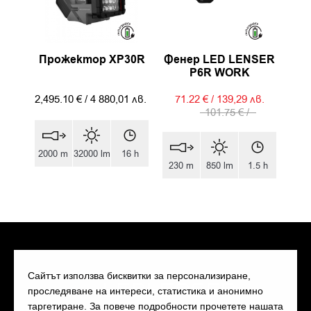
Прожектор XP30R
Фенер LED LENSER
P6R WORK
2,495.10
€
/
4 880,01
лв.
71.22
€
/
139,29
лв.
101.75
€
/
2000 m
32000 lm
16 h
230 m
850 lm
1.5 h
Сайтът използва бисквитки за персонализиране,
проследяване на интереси, статистика и анонимно
таргетиране. За повече подробности прочетете нашата