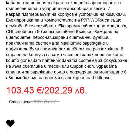
капаци и защитният екран на лещата гарантират, че
сътресенията и ударите се абсорбират лесно. И
накрая,"материалът на корпуса е устойчив на химикали.
Електрониката и компонетите на P7R WORK са също
толкова впечатляващи. Екстремна светлинна мощност,
CRI стойност 90 за естествено възпроизвеждане на
цветовете, персонализирани светлинни функции,
практичната система за магнитно зареждане и
дифузната бяла спомагателна светлина разположена в
страни на корпуса са само част от характеристиките,
които допълват патентованата система за фокусиране
на лъча светлина в тесен или широк сноп. Здравата
станция за зареждане също е подходяща за монтиране в
автомобил или на панел за зареждане на Ledlenser.
103.43
€
/
202,29
лв.
147.76
€
/
Стара цена: