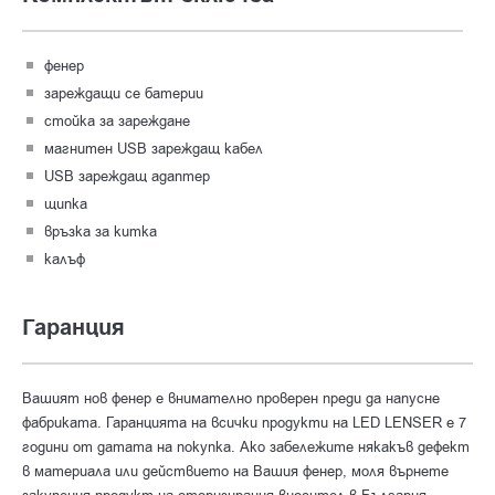
фенер
зареждащи се батерии
стойка за зареждане
магнитен USB зареждащ кабел
USB зареждащ адаптер
щипка
връзка за китка
калъф
Гаранция
Вашият нов фенер е внимателно проверен преди да напусне
фабриката. Гаранцията на всички продукти на LED LENSER е 7
години от датата на покупка. Ако забележите някакъв дефект
в материала или действието на Вашия фенер, моля върнете