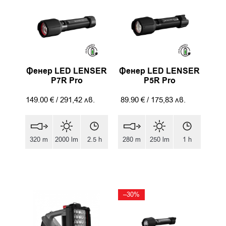
Фенер LED LENSER
Фенер LED LENSER
P7R Pro
P5R Pro
149.00
€
/
291,42
лв.
89.90
€
/
175,83
лв.
320 m
2000 lm
2.5 h
280 m
250 lm
1 h
–30%