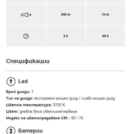
240 m
15 m
2 h
60 h
Спецификации
Led
Брой диоди:
1
Тип на диода:
екстремно мощен диод / слабо мощен диод
Цветна температура:
3700 К
Цвят:
дневна бяла светлина/червена
Индекс на цветопредаване CRI :
90 / 75
Батерии